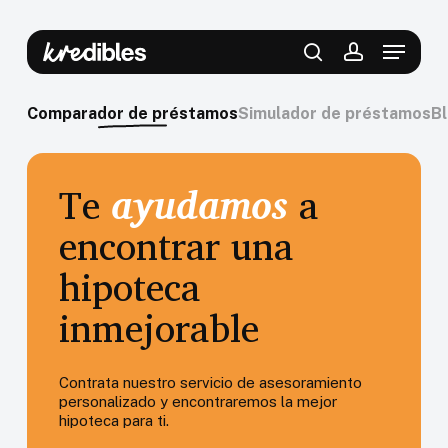
Skip
to
Menu
main
content
search
account
Comparador de préstamos
Simulador de préstamos
B
Te
ayudamos
a
encontrar una
Comparar
Vaciar
hipoteca
inmejorable
Contrata nuestro servicio de asesoramiento
personalizado y encontraremos la mejor
hipoteca para ti.