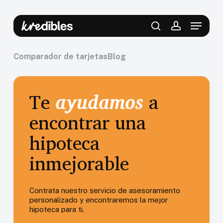
Skip
to
Menu
main
content
search
account
Comparador de tarjetas
Blog
Te
ayudamos
a
encontrar una
Comparar
Vaciar
hipoteca
inmejorable
Contrata nuestro servicio de asesoramiento
personalizado y encontraremos la mejor
hipoteca para ti.