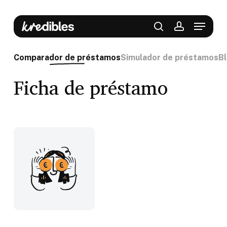
Skip
to
Menu
main
content
search
account
Comparador de préstamos
Simulador de préstamos
B
Ficha de préstamo