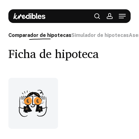
Skip
to
Menu
main
content
search
account
Comparador de hipotecas
Simulador de hipotecas
Ase
Ficha de hipoteca