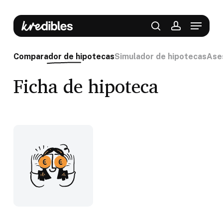
Skip
to
Menu
main
content
search
account
Comparador de hipotecas
Simulador de hipotecas
Ase
Ficha de hipoteca