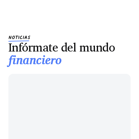
NOTICIAS
Infórmate del mundo
financiero
Cláusula
suelo:
la
trampa
que
tu
hipoteca
vieja
igual
todavía
esconde