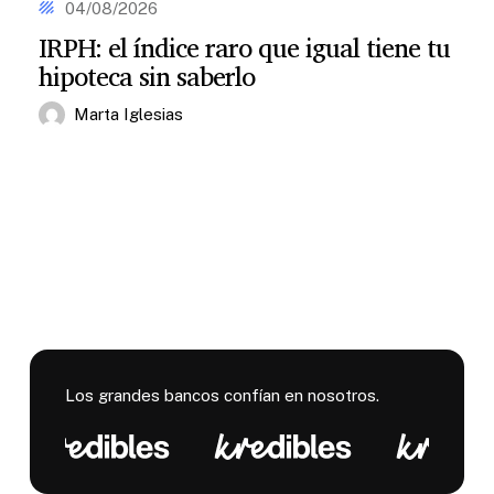
el
04/08/2026
tu
índice
hipoteca
IRPH: el índice raro que igual tiene tu
raro
variable
hipoteca sin saberlo
que
igual
tiene
Marta Iglesias
tu
hipoteca
sin
saberlo
Los grandes bancos confían en nosotros.