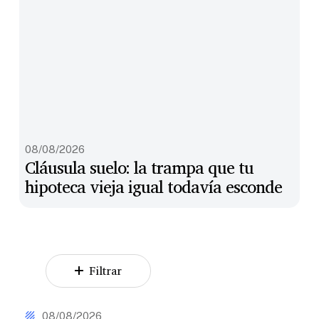
Cláusula
08/08/2026
suelo:
Cláusula suelo: la trampa que tu
la
hipoteca vieja igual todavía esconde
trampa
que
tu
hipoteca
vieja
igual
todavía
Filtrar
esconde
Cláusula
suelo:
08/08/2026