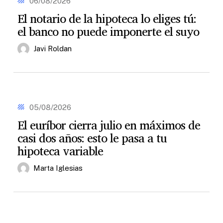
06/08/2026
serlo)
de
El notario de la hipoteca lo eliges tú:
la
el banco no puede imponerte el suyo
hipoteca
lo
eliges
Javi Roldan
tú:
el
banco
no
puede
El
imponerte
euríbor
05/08/2026
el
cierra
El euríbor cierra julio en máximos de
suyo
julio
casi dos años: esto le pasa a tu
en
máximos
hipoteca variable
de
casi
Marta Iglesias
dos
años:
esto
le
pasa
IRPH:
a