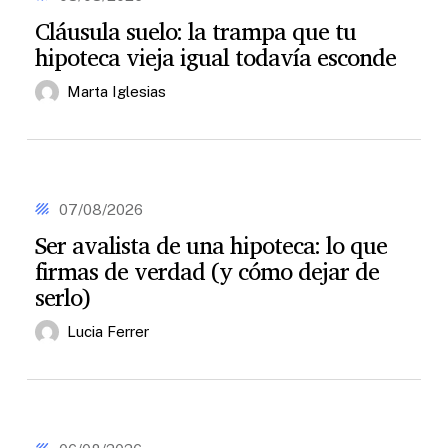
la
Cláusula suelo: la trampa que tu
trampa
hipoteca vieja igual todavía esconde
que
tu
hipoteca
Marta Iglesias
vieja
igual
todavía
esconde
Ser
avalista
07/08/2026
de
Ser avalista de una hipoteca: lo que
una
firmas de verdad (y cómo dejar de
hipoteca:
lo
serlo)
que
firmas
Lucia Ferrer
de
verdad
(y
cómo
dejar
El
de
notario