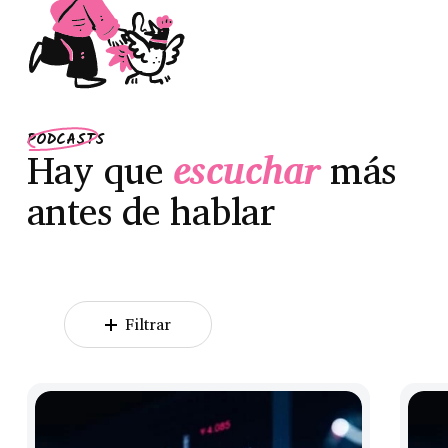
PODCASTS
Hay que
escuchar
más
antes de hablar
Filtrar
Be
Be
a
a
broker
broke