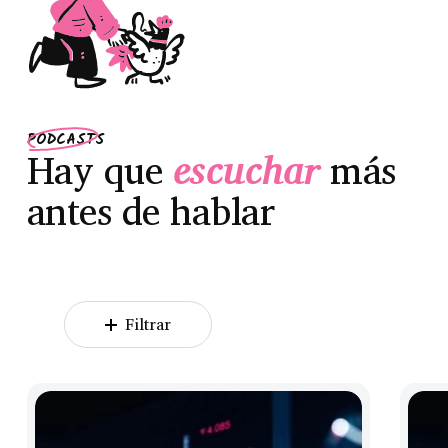
PODCASTS
Hay que
escuchar
más
antes de hablar
Filtrar
Be
Be
a
a
broker
broke