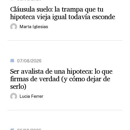
la
Cláusula suelo: la trampa que tu
trampa
hipoteca vieja igual todavía esconde
que
tu
hipoteca
Marta Iglesias
vieja
igual
todavía
esconde
Ser
avalista
07/08/2026
de
Ser avalista de una hipoteca: lo que
una
firmas de verdad (y cómo dejar de
hipoteca:
lo
serlo)
que
firmas
Lucia Ferrer
de
verdad
(y
cómo
dejar
El
de
notario