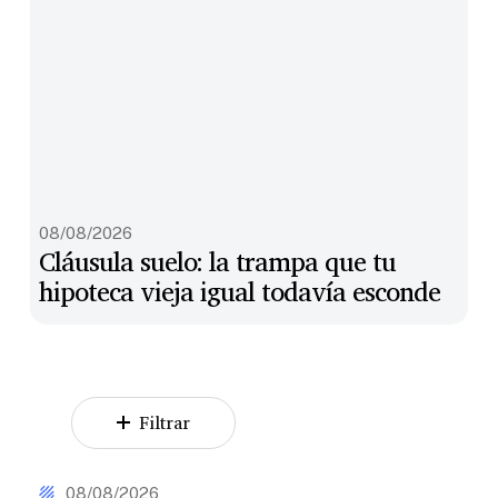
Cláusula
08/08/2026
suelo:
Cláusula suelo: la trampa que tu
la
hipoteca vieja igual todavía esconde
trampa
que
tu
hipoteca
vieja
igual
todavía
Filtrar
esconde
Cláusula
suelo:
08/08/2026