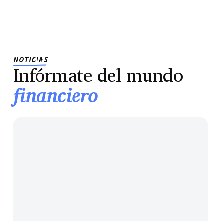
NOTICIAS
Infórmate del mundo
financiero
Cláusula
suelo:
la
trampa
que
tu
hipoteca
vieja
igual
todavía
esconde