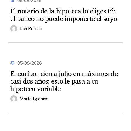
06/08/2026
serlo)
de
El notario de la hipoteca lo eliges tú:
la
el banco no puede imponerte el suyo
hipoteca
lo
eliges
Javi Roldan
tú:
el
banco
no
puede
El
imponerte
euríbor
05/08/2026
el
cierra
El euríbor cierra julio en máximos de
suyo
julio
casi dos años: esto le pasa a tu
en
máximos
hipoteca variable
de
casi
Marta Iglesias
dos
años:
esto
le
pasa
IRPH:
a