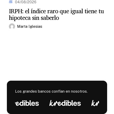
el
04/08/2026
tu
índice
hipoteca
IRPH: el índice raro que igual tiene tu
raro
variable
hipoteca sin saberlo
que
igual
tiene
Marta Iglesias
tu
hipoteca
sin
saberlo
Los grandes bancos confían en nosotros.